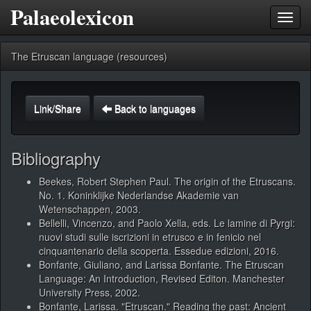
Palaeolexicon
Toggl
navig
The Etruscan language (resources)
Link/Share
Back to languages
Bibliography
Beekes, Robert Stephen Paul. The origin of the Etruscans.
No. 1. Koninklijke Nederlandse Akademie van
Wetenschappen, 2003.
Bellelli, Vincenzo, and Paolo Xella, eds. Le lamine di Pyrgi:
nuovi studi sulle iscrizioni in etrusco e in fenicio nel
cinquantenario della scoperta. Essedue edizioni, 2016.
Bonfante, Giuliano, and Larissa Bonfante. The Etruscan
Language: An Introduction, Revised Editon. Manchester
University Press, 2002.
Bonfante, Larissa. "Etruscan." Reading the past: Ancient