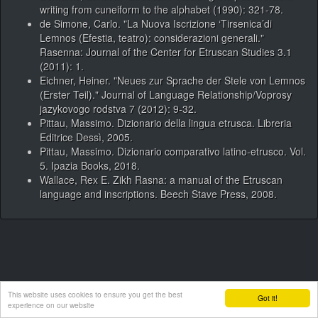
writing from cuneiform to the alphabet (1990): 321-78.
de Simone, Carlo. "La Nuova Iscrizione ‘Tirsenica’di
Lemnos (Efestia, teatro): considerazioni generali."
Rasenna: Journal of the Center for Etruscan Studies 3.1
(2011): 1.
Eichner, Heiner. "Neues zur Sprache der Stele von Lemnos
(Erster Teil)." Journal of Language Relationship/Voprosy
jazykovogo rodstva 7 (2012): 9-32.
Pittau, Massimo. Dizionario della lingua etrusca. Libreria
Editrice Dessì, 2005.
Pittau, Massimo. Dizionario comparativo latino-etrusco. Vol.
5. Ipazia Books, 2018.
Wallace, Rex E. Zikh Rasna: a manual of the Etruscan
language and inscriptions. Beech Stave Press, 2008.
This website uses cookies to ensure you get the best
Got it!
experience on our website